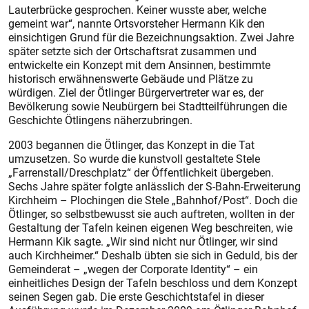
Lauterbrücke gesprochen. Keiner wusste aber, welche
gemeint war“, nannte Ortsvorsteher Hermann Kik den
einsichtigen Grund für die Bezeichnungsaktion. Zwei Jahre
später setzte sich der Ortschaftsrat zusammen und
entwickelte ein Konzept mit dem Ansinnen, bestimmte
historisch erwähnenswerte Gebäude und Plätze zu
würdigen. Ziel der Ötlinger Bürgervertreter war es, der
Bevölkerung sowie Neubürgern bei Stadtteilführungen die
Geschichte Ötlingens näherzubringen.
2003 begannen die Ötlinger, das Konzept in die Tat
umzusetzen. So wurde die kunstvoll gestaltete Stele
„Farrenstall/Dreschplatz“ der Öffentlichkeit übergeben.
Sechs Jahre später folgte anlässlich der S-Bahn-Erweiterung
Kirchheim – Plochingen die Stele „Bahnhof/Post“. Doch die
Ötlinger, so selbstbewusst sie auch auftreten, wollten in der
Gestaltung der Tafeln keinen eigenen Weg beschreiten, wie
Hermann Kik sagte. „Wir sind nicht nur Ötlinger, wir sind
auch Kirchheimer.“ Deshalb übten sie sich in Geduld, bis der
Gemeinderat – „wegen der Corporate Identity“ – ein
einheitliches Design der Tafeln beschloss und dem Konzept
seinen Segen gab. Die erste Geschichtstafel in dieser