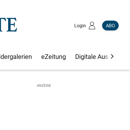
Login
ABO
ldergalerien
eZeitung
Digitale Ausgaben