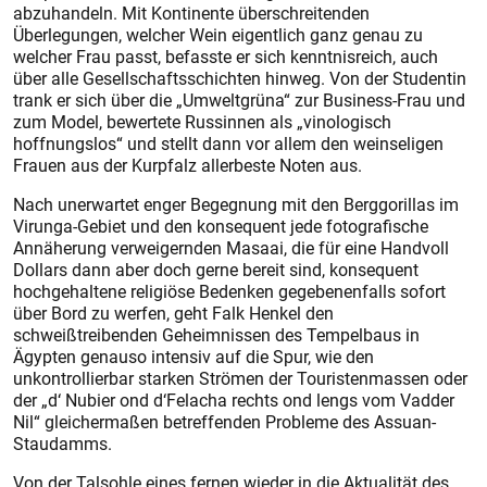
abzuhandeln. Mit Kontinente überschreitenden
Überlegungen, welcher Wein eigentlich ganz genau zu
welcher Frau passt, befasste er sich kenntnisreich, auch
über alle Gesellschaftsschichten hinweg. Von der Studentin
trank er sich über die „Umweltgrüna“ zur Business-Frau und
zum Model, bewertete Russinnen als „vinologisch
hoffnungslos“ und stellt dann vor allem den weinseligen
Frauen aus der Kurpfalz allerbeste Noten aus.
Nach unerwartet enger Begegnung mit den Berggorillas im
Virunga-Gebiet und den konsequent jede fotografische
Annäherung verweigernden Masaai, die für eine Handvoll
Dollars dann aber doch gerne bereit sind, konsequent
hochgehaltene religiöse Bedenken gegebenenfalls sofort
über Bord zu werfen, geht Falk Henkel den
schweißtreibenden Geheimnissen des Tempelbaus in
Ägypten genauso intensiv auf die Spur, wie den
unkontrollierbar starken Strömen der Touristenmassen oder
der „d‘ Nubier ond d‘Felacha rechts ond lengs vom Vadder
Nil“ gleichermaßen betreffenden Probleme des Assuan-
Staudamms.
Von der Talsohle eines fernen wieder in die Aktualität des