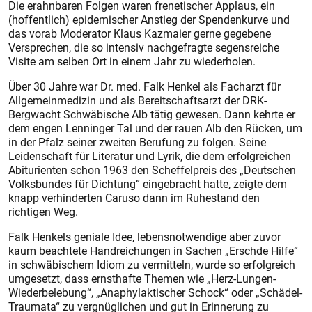
Die erahnbaren Folgen waren frenetischer Applaus, ein
(hoffentlich) epidemischer Anstieg der Spendenkurve und
das vorab Moderator Klaus Kazmaier gerne gegebene
Versprechen, die so intensiv nachgefragte segensreiche
Visite am selben Ort in einem Jahr zu wiederholen.
Über 30 Jahre war Dr. med. Falk Henkel als Facharzt für
Allgemeinmedizin und als Bereitschaftsarzt der DRK-
Bergwacht Schwäbische Alb tätig gewesen. Dann kehrte er
dem engen Lenninger Tal und der rauen Alb den Rücken, um
in der Pfalz seiner zweiten Berufung zu folgen. Seine
Leidenschaft für Literatur und Lyrik, die dem erfolgreichen
Abiturienten schon 1963 den Scheffelpreis des „Deutschen
Volksbundes für Dichtung“ eingebracht hatte, zeigte dem
knapp verhinderten Caruso dann im Ruhestand den
richtigen Weg.
Falk Henkels geniale Idee, lebensnotwendige aber zuvor
kaum beachtete Handreichungen in Sachen „Erschde Hilfe“
in schwäbischem Idiom zu vermitteln, wurde so erfolgreich
umgesetzt, dass ernsthafte Themen wie „Herz-Lungen-
Wiederbelebung“, „Anaphylaktischer Schock“ oder „Schädel-
Traumata“ zu vergnüglichen und gut in Erinnerung zu