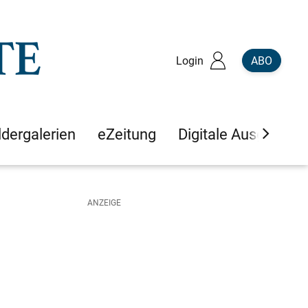
Login
ABO
ldergalerien
eZeitung
Digitale Ausgaben