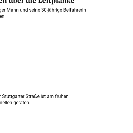
n über die Leitplanke
iger Mann und seine 30-jährige Beifahrerin
en.
 Stuttgarter Straße ist am frühen
nellen geraten.