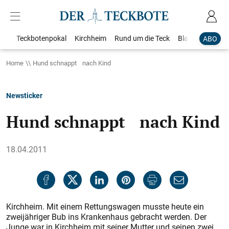
Teckbotenpokal
Kirchheim
Rund um die Teck
Blaulicht
Loka
ABO
Home
Hund schnappt nach Kind
Newsticker
Hund schnappt nach Kind
18.04.2011
Kirchheim. Mit einem Rettungswagen musste heute ein
zweijähriger Bub ins Krankenhaus gebracht werden. Der
Junge war in Kirchheim mit seiner Mutter und seinen zwei