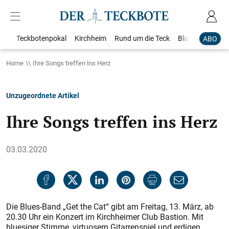
Teckbotenpokal
Kirchheim
Rund um die Teck
Blaulicht
Loka
ABO
Home
Ihre Songs treffen ins Herz
Unzugeordnete Artikel
Ihre Songs treffen ins Herz
03.03.2020
Die Blues-Band „Get the Cat“ gibt am Freitag, 13. März, ab
20.30 Uhr ein Konzert im Kirchheimer Club Bastion. Mit
bluesiger Stimme, virtuosem Gitarrenspiel und erdigen