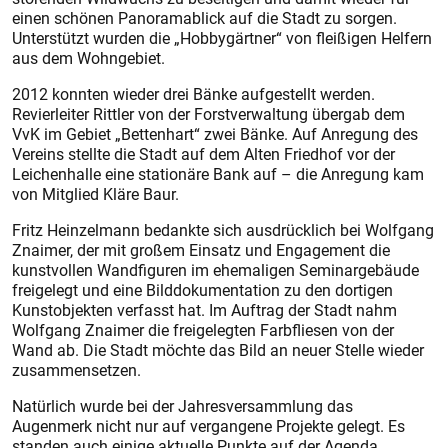
einen schönen Panoramablick auf die Stadt zu sorgen.
Unterstützt wurden die „Hobbygärtner“ von fleißigen Helfern
aus dem Wohngebiet.
2012 konnten wieder drei Bänke aufgestellt werden.
Revierleiter Rittler von der Forstverwaltung übergab dem
VvK im Gebiet „Bettenhart“ zwei Bänke. Auf Anregung des
Vereins stellte die Stadt auf dem Alten Friedhof vor der
Leichenhalle eine stationäre Bank auf – die Anregung kam
von Mitglied Kläre Baur.
Fritz Heinzelmann bedankte sich ausdrücklich bei Wolfgang
Znaimer, der mit großem Einsatz und Engagement die
kunstvollen Wandfiguren im ehemaligen Seminargebäude
freigelegt und eine Bilddokumentation zu den dortigen
Kunstobjekten verfasst hat. Im Auftrag der Stadt nahm
Wolfgang Znaimer die freigelegten Farbfliesen von der
Wand ab. Die Stadt möchte das Bild an neuer Stelle wieder
zusammensetzen.
Natürlich wurde bei der Jahresversammlung das
Augenmerk nicht nur auf vergangene Projekte gelegt. Es
standen auch einige aktuelle Punkte auf der Agenda.