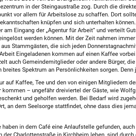
dezentrum in der Steingaustraße zog. Durch die direkt
punkt vor allem für Arbeitslose zu schaffen. Dort sol
Bekanntschaften knüpfen und sich unterhalten können. 
 am Eingang der „Agentur für Arbeit“ und verteilt Guts
t eingelöst werden können. Mit der Zeit nahmen imm
is aus Stammgästen, die sich jeden Donnerstagnachmit
ür Arbeit Eingeladenen kommen auf einen Kaffee vorbe
lt auch Gemeindemitglieder oder andere Bürger, die
n breites Spektrum an Persönlichkeiten sorgen. Denn 
ur auf Kaffee, Tee und den von einigen Mitgliedern 
r kommen – ungefähr dreiviertel der Gäste, wie Wolfgan
geschenkt und geholfen werden. Bei Bedarf wird zuge
Ort, an dem Seelsorge stattfindet, ohne dass dies jem
e haben in dem Café eine Anlaufstelle gefunden, auch
n der Charlottenstraße in Kirchheim leben, sind durc