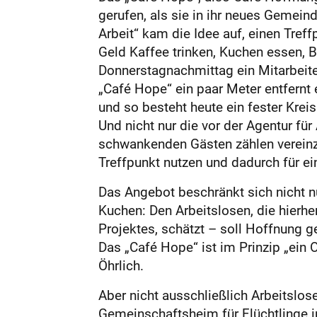
gerufen, als sie in ihr neues Gemein
Arbeit“ kam die Idee auf, einen Treff
Geld Kaffee trinken, Kuchen essen, 
Donnerstagnachmittag ein Mitarbeiter
„Café Hope“ ein paar Meter entfern
und so besteht heute ein fester Kre
Und nicht nur die vor der Agentur f
schwankenden Gästen zählen vereinze
Treffpunkt nutzen und dadurch für ei
Das Angebot beschränkt sich nicht n
Kuchen: Den Arbeitslosen, die hierhe
Projektes, schätzt – soll Hoffnung 
Das „Café Hope“ ist im Prinzip „ein 
Öhrlich.
Aber nicht ausschließlich Arbeitslos
Gemeinschaftsheim für Flüchtlinge i