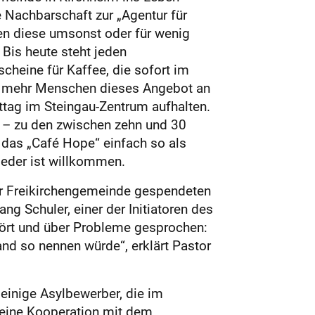
e Nachbarschaft zur „Agentur für
lten diese umsonst oder für wenig
Bis heute steht jeden
cheine für Kaffee, die sofort im
er mehr Menschen dieses Angebot an
tag im Steingau-Zent­rum aufhalten.
i – zu den zwischen zehn und 30
 das „Café Hope“ einfach so als
jeder ist willkommen.
der Freikirchengemeinde gespendeten
g Schuler, einer der Initiatoren des
hört und über Probleme gesprochen:
and so nennen würde“, erklärt Pastor
 einige Asylbewerber, die im
h eine Kooperation mit dem