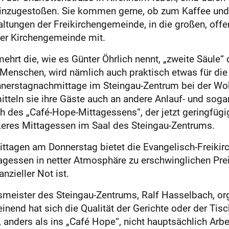
hinzugestoßen. Sie kommen gerne, ob zum Kaffee und
altungen der Freikirchengemeinde, in die großen, of
der Kirchengemeinde mit.
ehrt die, wie es Günter Öhrlich nennt, „zweite Säule“ 
Menschen, wird nämlich auch praktisch etwas für die
Donnerstagnachmittage im Stein­gau-Zentrum bei der 
teln sie ihre Gäste auch an andere Anlauf- und sogar
ch des „Café-Hope-Mittagessens“, der jetzt geringfügi
keres Mittagessen im Saal des Steingau-Zentrums.
ttagen am Donnerstag bietet die Evangelisch-Freikir
gessen in netter Atmosphäre zu erschwinglichen Preis
nzieller Not ist.
meister des Steingau-Zentrums, Ralf Hasselbach, or
nend hat sich die Qualität der Gerichte oder der Ti
ders als ins „Café Hope“, nicht hauptsächlich Arbe