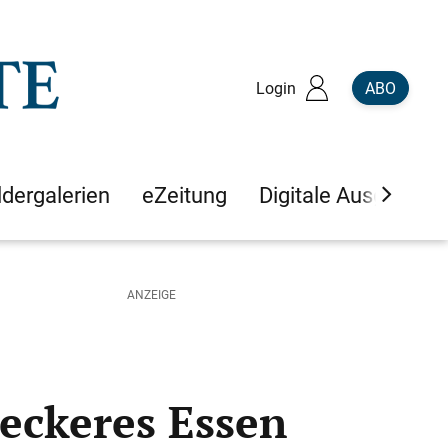
Login
ABO
ldergalerien
eZeitung
Digitale Ausgaben
leckeres Essen