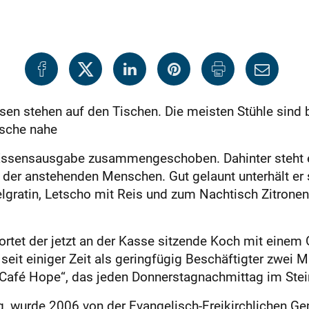
sen stehen auf den Tischen. Die meisten Stühle sind 
 Tische nahe
Essensausgabe zusammengeschoben. Dahinter steht e
r der anstehenden Menschen. Gut gelaunt unterhält er
felgratin, Letscho mit Reis und zum Nachtisch Zitrone
ortet der jetzt an der Kasse sitzende Koch mit einem 
t seit einiger Zeit als geringfügig Beschäftigter zwei
 „Café Hope“, das jeden Donnerstagnachmittag im Stei
, wurde 2006 von der Evangelisch-Freikirchlichen Ge