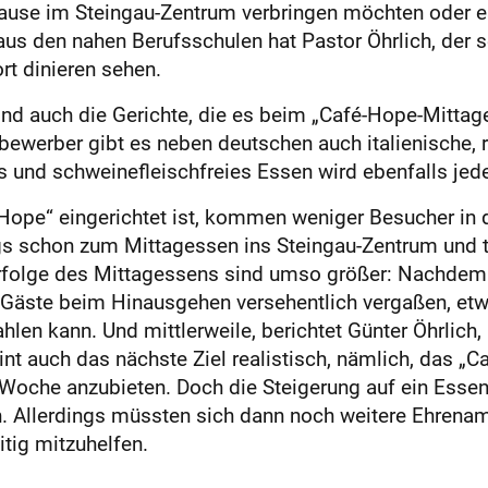
ause im Steingau-Zentrum verbringen möchten oder es
us den nahen Berufsschulen hat Pastor Öhrlich, der s
t dinieren sehen.
ind auch die Gerichte, die es beim „Café-Hope-Mittage
bewerber gibt es neben deutschen auch italienische, 
s und schweinefleischfreies Essen wird ebenfalls jed
Hope“ eingerichtet ist, kommen weniger Besucher in d
 schon zum Mittag­essen ins Steingau-Zentrum und tr
rfolge des Mittagessens sind umso größer: Nachdem 
 Gäste beim Hinausgehen versehentlich vergaßen, etw
en kann. Und mittlerweile, berichtet Günter Öhrlich
eint auch das nächste Ziel realistisch, nämlich, das „
o Woche anzubieten. Doch die Steigerung auf ein Esse
n. Allerdings müssten sich dann noch weitere Ehrena
tig mitzuhelfen.