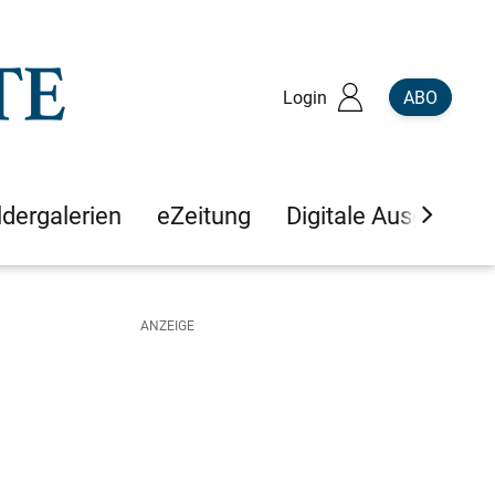
Login
ABO
ldergalerien
eZeitung
Digitale Ausgaben