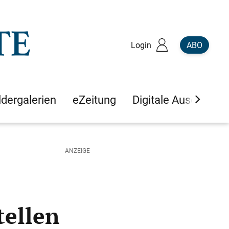
Login
ABO
ldergalerien
eZeitung
Digitale Ausgaben
tellen