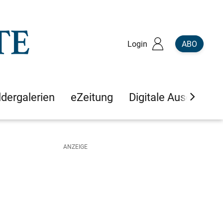
Login
ABO
ldergalerien
eZeitung
Digitale Ausgaben