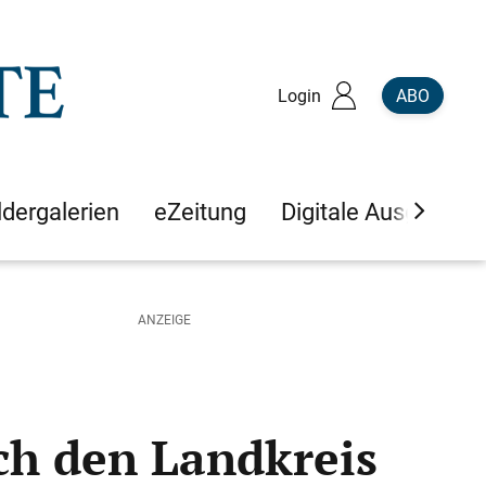
Login
ABO
ldergalerien
eZeitung
Digitale Ausgaben
ch den Landkreis