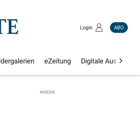
Login
ABO
ldergalerien
eZeitung
Digitale Ausgaben