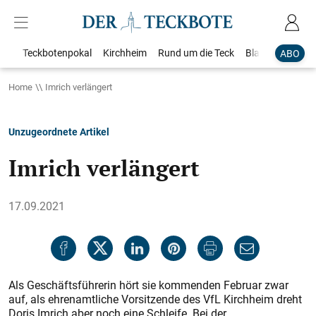
Teckbotenpokal
Kirchheim
Rund um die Teck
Blaulicht
Loka
ABO
Home
Imrich verlängert
Unzugeordnete Artikel
Imrich verlängert
17.09.2021
Als Geschäftsführerin hört sie kommenden Februar zwar
auf, als ehrenamtliche Vorsitzende des VfL Kirchheim dreht
Doris Imrich aber noch eine Schleife. Bei der