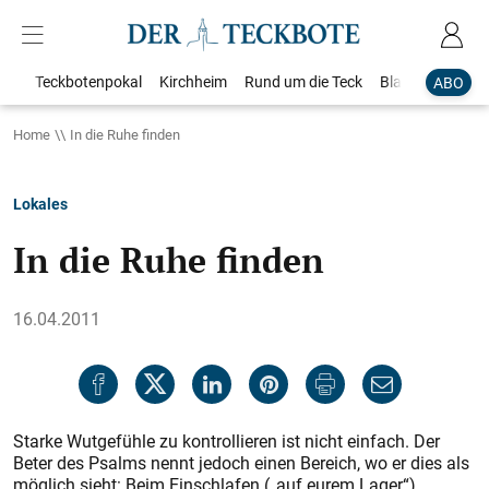
Teckbotenpokal
Kirchheim
Rund um die Teck
Blaulicht
Loka
ABO
Home
In die Ruhe finden
Lokales
In die Ruhe finden
16.04.2011
Starke Wutgefühle zu kontrollieren ist nicht einfach. Der
Beter des Psalms nennt jedoch einen Bereich, wo er dies als
möglich sieht: Beim Einschlafen („auf eurem Lager“).