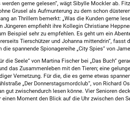
is werden gerne gelesen“, wägt Sibylle Mockler ab. Fit
hne Grusel als Aufmunterung zu dem schon düsteren A
ng an Thrillern bemerkt: „Was die Kunden gerne lesen,
n Jüngeren empfiehlt ihre Kollegin Christiane Heppne
zum Beispiel sehr zu empfehlen. Es geht um ein Aben
ererseits Tierschützer und Johanna mittendrin“, fass
h die spannende Spionagereihe „City Spies“ von Jam
für die Seele“ von Martina Fischer bei „Das Buch“ ger
en und das Zusammenleben mit den Tieren; eine gelu
diger Vernetzung. Für die, die es gerne etwas spann
hlstraße „Der Donnerstagsmordclub“, von Richard Os
an gut zwischendurch lesen könne. Vier Senioren dec
einen Moment den Blick auf die Uhr zwischen den Sei