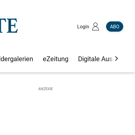
Login
ABO
ldergalerien
eZeitung
Digitale Ausgaben