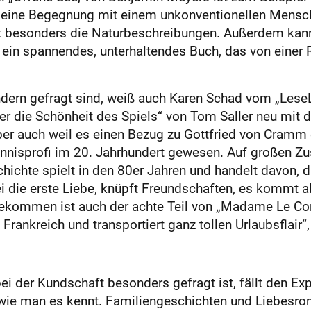
ch eine Begegnung mit einem unkonventionellen Mensc
t besonders die Naturbeschreibungen. Außerdem kann 
i ein spannendes, unterhaltendes Buch, das von einer 
dern gefragt sind, weiß auch Karen Schad vom „Lese
er die Schönheit des Spiels“ von Tom Saller neu mit 
 auch weil es einen Bezug zu Gottfried von Cramm enth
Tennisprofi im 20. Jahrhundert gewesen. Auf großen Z
ichte spielt in den 80er Jahren und handelt davon,
ei die erste Liebe, knüpft Freundschaften, es kommt 
ekommen ist auch der achte Teil von „Madame Le Comi
Frankreich und transportiert ganz tollen Urlaubsflair“
bei der Kundschaft besonders gefragt ist, fällt den 
so wie man es kennt. Familiengeschichten und Liebe