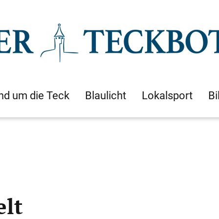
nd um die Teck
Blaulicht
Lokalsport
Bi
elt