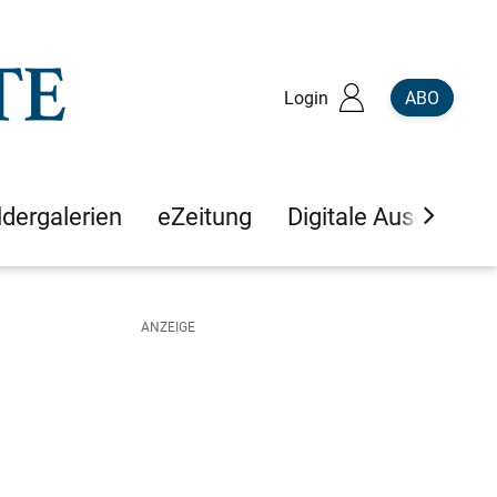
Login
ABO
ldergalerien
eZeitung
Digitale Ausgaben