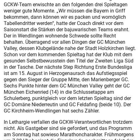
GCKW-Team erwischte an den folgenden drei Spieltagen
weniger gute Momente. „Wir müssen die Bayern in Griff
bekommen, dann können wir es packen und womöglich
Tabellendritter werden“, hatte der Coach direkt vor dem
Saisonstart die Stärken der bajuwarischen Teams erahnt.
Der in Wendlingen wohnende Schwede sollte Recht
behalten. Überragend vor allen Dingen der GC München
Valley, dessen Klubgelände nahe der Stadt Holzkirchen liegt.
Schon vor dem kommenden Spieltag hat der Klub mit dem
gesunden Selbstbewusstein den Titel der Zweiten Liga Süd
in der Tasche. Der nächste Step Richtung Erste Bundesliga
ist am 15. August in Herzogenaurach das Aufstiegsspiel
gegen den Sieger der Gruppe Mitte, den Marienberger GC.
Sechs Punkte hinter dem GC München Valley geht der GC
München Eichenried (14) in die Schlussetappe am
Schulerberg, punktgleich vor dem letzten Spieltag sind der
GC Domäne Niederreutin und GC Feldafing (beide 10). Der
GC Kirchheim-Wendlingen hat sechs Zähler.
In Lethargie verfallen die GCKW-Verantwortlichen trotzdem
nicht. Als Gastgeber sind sie gefordert, und das Programm
am Sonntag hat sowieso Marathoncharakter. Frühmorgens