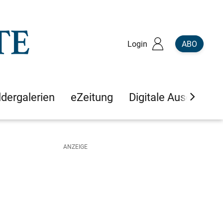
Login
ABO
ldergalerien
eZeitung
Digitale Ausgaben