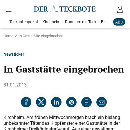
Teckbotenpokal
Kirchheim
Rund um die Teck
Blaulicht
Loka
ABO
Home
In Gaststätte eingebrochen
Newsticker
In Gaststätte eingebrochen
31.01.2013
Kirchheim. Am frühen Mittwochmorgen brach ein bislang
unbekannter Täter das Kippfenster einer Gaststätte in der
Kirchheimer Dreikönigstraße auf. Aus einer gewaltsam