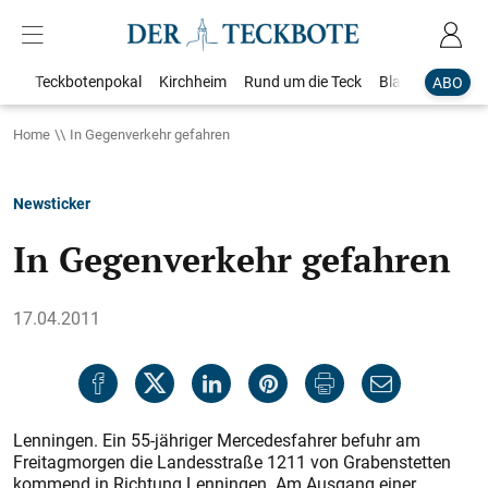
Teckbotenpokal
Kirchheim
Rund um die Teck
Blaulicht
Loka
ABO
Home
In Gegenverkehr gefahren
Newsticker
In Gegenverkehr gefahren
17.04.2011
Lenningen. Ein 55-jähriger Mercedesfahrer befuhr am
Freitagmorgen die Landesstraße 1211 von Grabenstetten
kommend in Richtung Lenningen. Am Ausgang einer