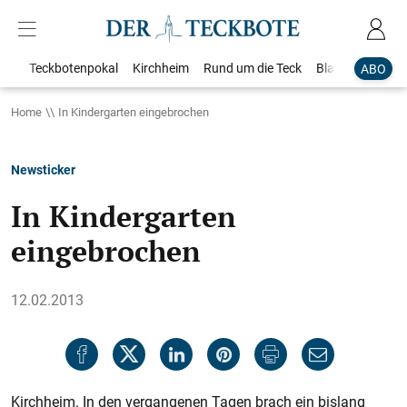
Teckbotenpokal
Kirchheim
Rund um die Teck
Blaulicht
Loka
ABO
Home
In Kindergarten eingebrochen
Newsticker
In Kindergarten
eingebrochen
12.02.2013
Kirchheim. In den vergangenen Tagen brach ein bislang