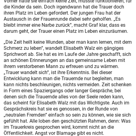
Vorher hatte sie einfach keine Zeit, musste funktionieren, für
die Kinder da sein. Doch irgendwann hat die Trauer doch
ihren Platz im Leben gefordert. Der jungen Frau hat der
Austausch in der Frauenrunde dabei sehr geholfen. „Es
bleibt immer eine Narbe zurück“, macht Graf klar, dass es
darum geht, der Trauer einen Platz im Leben einzuräumen.
„Die Zeit heilt keine Wunden, aber man kann lernen, mit dem
Schmerz zu leben“, wandelt Elisabeth Walz ein gängiges
Sprichwort ab. Sie hat es im Laufe der Jahre geschafft, sich
an schönen Erinnerungen an das gemeinsame Leben mit
ihrem verstorbenen Mann zu erfreuen und zu wärmen.
„Trauer wandelt sich“, ist ihre Erkenntnis. Bei dieser
Entwicklung kann man die Trauernde nur begleiten, man
kann nichts beschleunigen, nichts vermeiden. Zeit schenken
in Form eines Spaziergangs oder langer Gespräche, bei
denen sich die Trauernde alles von der Seele reden kann,
das scheint für Elisabeth Walz mit das Wichtigste. Auch im
Gesprächskreis hat sie es genossen, in der Runde von
„neutralen Fremden“ einfach so sein zu können, wie sie sich
gefühlt hat. Alle loben den geschützten Rahmen, denn: Was
im Trauerkreis gesprochen wird, kommt nicht an die
Öffentlichkeit. Angst vor Blamage gibt es nicht.