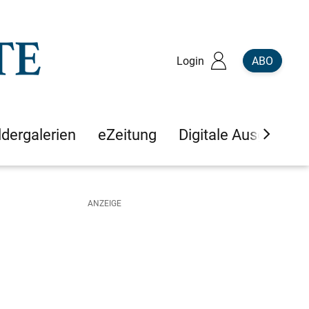
Login
ABO
ldergalerien
eZeitung
Digitale Ausgaben