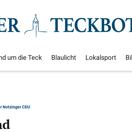
nd um die Teck
Blaulicht
Lokalsport
Bi
r Notzinger CDU
nd