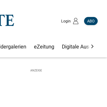
Login
ABO
ldergalerien
eZeitung
Digitale Ausgaben