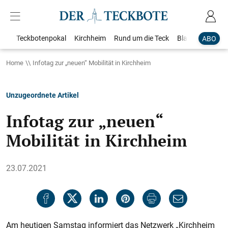
Teckbotenpokal
Kirchheim
Rund um die Teck
Blaulicht
Loka
ABO
Home
Infotag zur „neuen“ Mobilität in Kirchheim
Unzugeordnete Artikel
Infotag zur „neuen“
Mobilität in Kirchheim
23.07.2021
Am heutigen Samstag informiert das Netzwerk „Kirchheim