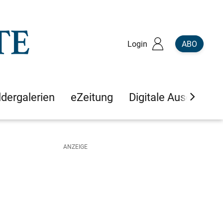
Login
ABO
ldergalerien
eZeitung
Digitale Ausgaben