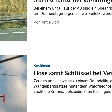
Auto schanzt bei Wendlinge
Bei einem Unfall auf der A 8 sind ein 60-jähr
am Donnerstagmorgen schwer verletzt word
Antje Dörr
Kirchheim
Hose samt Schlüssel bei V
Zeugen und Hinweise zu einem Raubdelikt, 
Wanderparkplatzes hinter dem Waldfriedhof a
sucht die Kriminalpolizeidirektion Esslingen.