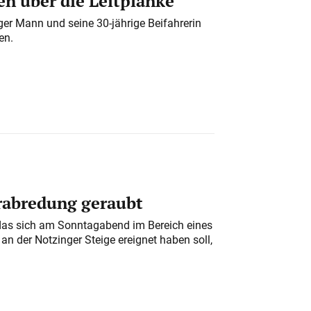
n über die Leitplanke
iger Mann und seine 30-jährige Beifahrerin
en.
erabredung geraubt
das sich am Sonntagabend im Bereich eines
n der Notzinger Steige ereignet haben soll,