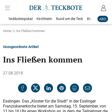
Teckbotenpokal
Kirchheim
Rund um die Teck
Blaulicht
Loka
ABO
Home
Ins Fließen kommen
Unzugeordnete Artikel
Ins Fließen kommen
27.08.2018
Esslingen. Das „Kloster für die Stadt“ in der Esslinger
Franziskanerkirche bietet am Samstag, 15. September, von
11 bis 16 Uhr einen Workshop an, in dem die Teilnehmer die