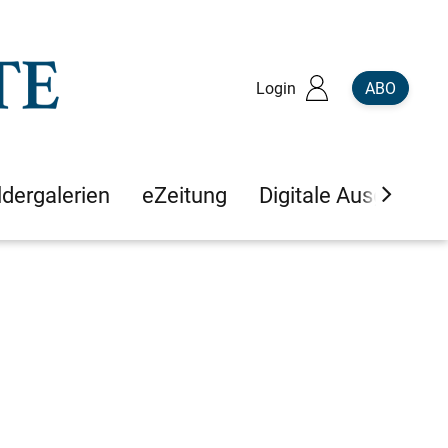
Login
ABO
ldergalerien
eZeitung
Digitale Ausgaben