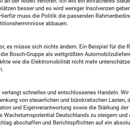
 an der Arbeit verloren. Ich will ein einfacheres Steu
lätzen besser und es wird weniger Insolvenzen geben. 
. Hierfür muss die Politik die passenden Rahmenbedi
estitionshemmnisse abbauen.
r, es müsse sich nichts ändern. Ein Beispiel für die 
L die Bosch-Gruppe als weltgrößten Automobilzuliefer
te wie die Elektromobilität nicht mehr unterschätzen
n.
t verlangt schnelles und entschlossenes Handeln. Wir
enkung von steuerlichen und bürokratischen Lasten, d
ation und Eigenverantwortung sowie die Stärkung der 
as Wachstumspotential Deutschlands zu steigern und d
schlag abschaffen und Berichtspflichten auf ein abso