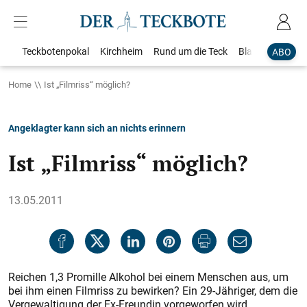
Teckbotenpokal
Kirchheim
Rund um die Teck
Blaulicht
Loka
ABO
Home
Ist „Filmriss“ möglich?
Angeklagter kann sich an nichts erinnern
Ist „Filmriss“ möglich?
13.05.2011
Reichen 1,3 Promille Alkohol bei einem Menschen aus, um
bei ihm einen Filmriss zu bewirken? Ein 29-Jähriger, dem die
Vergewaltigung der Ex-Freundin vorgeworfen wird,