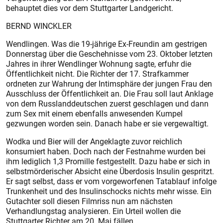
behauptet dies vor dem Stuttgarter Landgericht.
BERND WINCKLER
Wendlingen. Was die 19-jährige Ex-Freundin am gestrigen
Donnerstag über die Geschehnisse vom 23. Oktober letzten
Jahres in ihrer Wendlinger Wohnung sagte, erfuhr die
Öffentlichkeit nicht. Die Richter der 17. Strafkammer
ordneten zur Wahrung der Intimsphäre der jungen Frau den
Ausschluss der Öffentlichkeit an. Die Frau soll laut Anklage
von dem Russlanddeutschen zuerst geschlagen und dann
zum Sex mit einem ebenfalls anwesenden Kumpel
gezwungen worden sein. Danach habe er sie vergewaltigt.
Wodka und Bier will der Angeklagte zuvor reichlich
konsumiert haben. Doch nach der Festnahme wurden bei
ihm lediglich 1,3 Promille festgestellt. Dazu habe er sich in
selbstmörderischer Absicht eine Überdosis Insulin gespritzt.
Er sagt selbst, dass er vom vorgeworfenen Tatablauf infolge
Trunkenheit und des Insulinschocks nichts mehr wisse. Ein
Gutachter soll diesen Filmriss nun am nächsten
Verhandlungstag analysieren. Ein Urteil wollen die
Stuttgarter Richter am 20. Mai fällen.