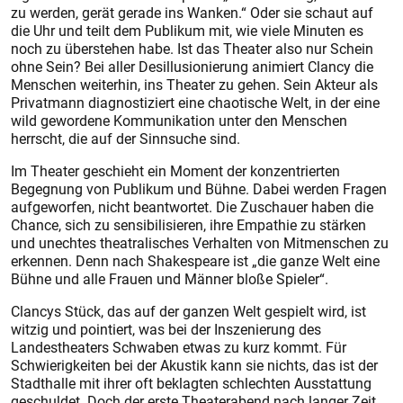
zu werden, gerät gerade ins Wanken.“ Oder sie schaut auf
die Uhr und teilt dem Publikum mit, wie viele Minuten es
noch zu überstehen habe. Ist das Theater also nur Schein
ohne Sein? Bei aller Desillusionierung animiert Clancy die
Menschen weiterhin, ins Theater zu gehen. Sein Akteur als
Privatmann diagnostiziert eine chaotische Welt, in der eine
wild gewordene Kommunikation unter den Menschen
herrscht, die auf der Sinnsuche sind.
Im Theater geschieht ein Moment der konzentrierten
Begegnung von Publikum und Bühne. Dabei werden Fragen
aufgeworfen, nicht beantwortet. Die Zuschauer haben die
Chance, sich zu sensibilisieren, ihre Empathie zu stärken
und unechtes theatralisches Verhalten von Mitmenschen zu
erkennen. Denn nach Shakespeare ist „die ganze Welt eine
Bühne und alle Frauen und Männer bloße Spieler“.
Clancys Stück, das auf der ganzen Welt gespielt wird, ist
witzig und pointiert, was bei der Inszenierung des
Landestheaters Schwaben etwas zu kurz kommt. Für
Schwierigkeiten bei der Akustik kann sie nichts, das ist der
Stadthalle mit ihrer oft beklagten schlechten Ausstattung
geschuldet. Doch der erste Theaterabend nach langer Zeit