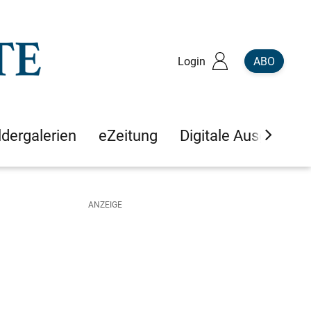
Login
ABO
ldergalerien
eZeitung
Digitale Ausgaben