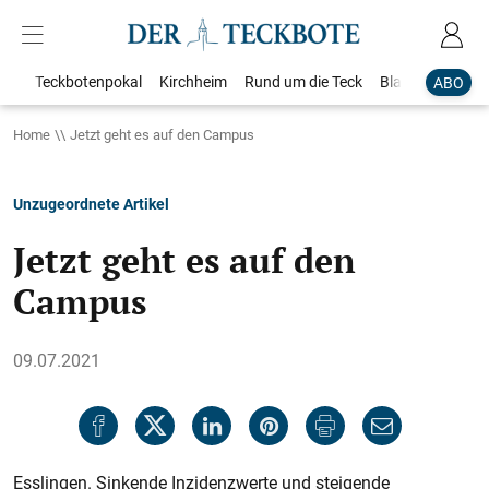
Teckbotenpokal
Kirchheim
Rund um die Teck
Blaulicht
Loka
ABO
Home
Jetzt geht es auf den Campus
Unzugeordnete Artikel
Jetzt geht es auf den
Campus
09.07.2021
Esslingen. Sinkende Inzidenzwerte und steigende