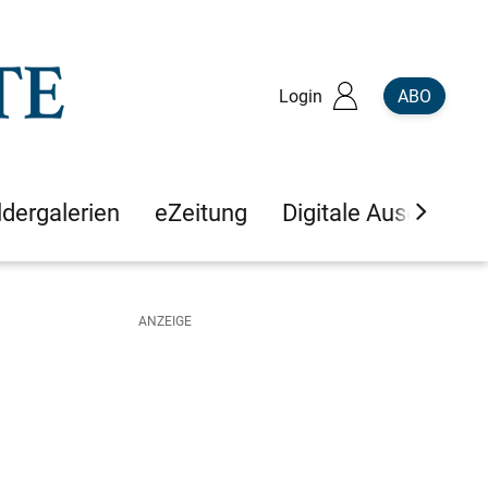
Login
ABO
ldergalerien
eZeitung
Digitale Ausgaben