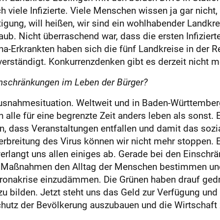
h viele Infizierte. Viele Menschen wissen ja gar nicht,
tigung, will heißen, wir sind ein wohlhabender Landkr
ub. Nicht überraschend war, dass die ersten Infizierte
a-Erkrankten haben sich die fünf Landkreise in der Re
rständigt. Konkurrenzdenken gibt es derzeit nicht m
inschränkungen im Leben der Bürger?
Ausnahmesituation. Weltweit und in Baden-Württemberg
alle für eine begrenzte Zeit anders leben als sonst. Es
, dass Veranstaltungen entfallen und damit das soz
 Verbreitung des Virus können wir nicht mehr stoppen. 
erlangt uns allen einiges ab. Gerade bei den Einschr
hen Maßnahmen den Alltag der Menschen bestimmen un
Coronakrise einzudämmen. Die Grünen haben drauf ged
zu bilden. Jetzt steht uns das Geld zur Verfügung und
tz der Bevölkerung auszubauen und die Wirtschaft zu