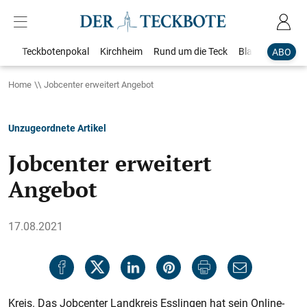
Teckbotenpokal
Kirchheim
Rund um die Teck
Blaulicht
Loka
ABO
Home
Jobcenter erweitert Angebot
Unzugeordnete Artikel
Jobcenter erweitert
Angebot
17.08.2021
Kreis. Das Jobcenter Landkreis Esslingen hat sein Online-