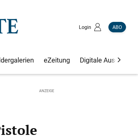
Login
ABO
ldergalerien
eZeitung
Digitale Ausgaben
istole