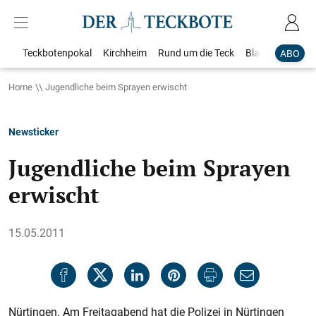
Teckbotenpokal
Kirchheim
Rund um die Teck
Blaulicht
Loka
ABO
Home
Jugendliche beim Sprayen erwischt
Newsticker
Jugendliche beim Sprayen
erwischt
15.05.2011
Nürtingen. Am Freitagabend hat die Polizei in Nürtingen