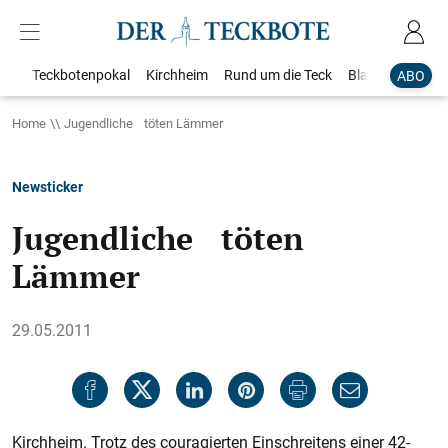
Teckbotenpokal
Kirchheim
Rund um die Teck
Blaulicht
Loka
ABO
Home
Jugendliche töten Lämmer
Newsticker
Jugendliche töten
Lämmer
29.05.2011
Kirchheim. Trotz des couragierten Einschreitens einer 42-