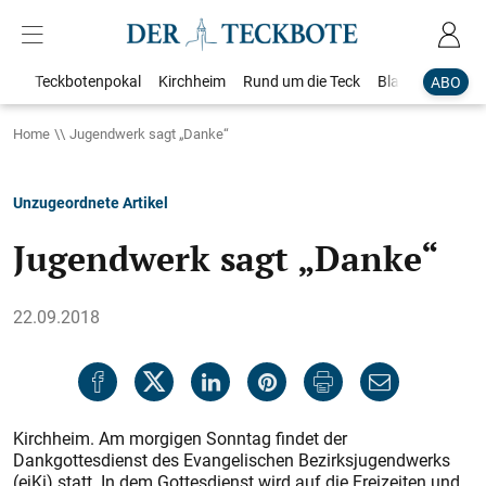
Teckbotenpokal
Kirchheim
Rund um die Teck
Blaulicht
Loka
ABO
Home
Jugendwerk sagt „Danke“
Unzugeordnete Artikel
Jugendwerk sagt „Danke“
22.09.2018
Kirchheim. Am morgigen Sonntag findet der
Dankgottesdienst des Evangelischen Bezirksjugendwerks
(ejKi) statt. In dem Gottesdienst wird auf die Freizeiten und