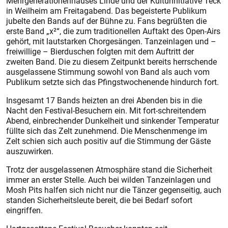
Mehrgenerationenhauses Linde und der Kulturinitiative Teck
in Weilheim am Freitagabend. Das begeisterte Publikum
jubelte den Bands auf der Bühne zu. Fans begrüßten die
erste Band „x²“, die zum traditionellen Auftakt des Open-Airs
gehört, mit lautstarken Chorgesängen. Tanzeinlagen und –
freiwillige – Bierduschen folgten mit dem Auftritt der
zweiten Band. Die zu diesem Zeitpunkt bereits herrschende
ausgelassene Stimmung sowohl von Band als auch vom
Publikum setzte sich das Pfingstwochenende hindurch fort.
Insgesamt 17 Bands heizten an drei Abenden bis in die
Nacht den Festival-Besuchern ein. Mit fort-schreitendem
Abend, einbrechender Dunkelheit und sinkender Temperatur
füllte sich das Zelt zunehmend. Die Menschenmenge im
Zelt schien sich auch positiv auf die Stimmung der Gäste
auszuwirken.
Trotz der ausgelassenen Atmosphäre stand die Sicherheit
immer an erster Stelle. Auch bei wilden Tanzeinlagen und
Mosh Pits halfen sich nicht nur die Tänzer gegenseitig, auch
standen Sicherheitsleute bereit, die bei Bedarf sofort
eingriffen.