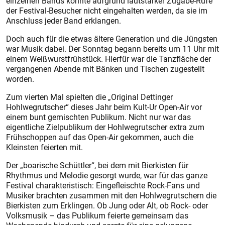
einzelnen Bands konnte aufgrund lautstarker Zugabe-Rufe
der Festival-Besucher nicht eingehalten werden, da sie im
Anschluss jeder Band erklangen.
Doch auch für die etwas ältere Generation und die Jüngsten
war Musik dabei. Der Sonntag begann bereits um 11 Uhr mit
einem Weißwurstfrühstück. Hierfür war die Tanzfläche der
vergangenen Abende mit Bänken und Tischen zugestellt
worden.
Zum vierten Mal spielten die „Original Dettinger
Hohlwegrutscher“ dieses Jahr beim Kult-Ur Open-Air vor
einem bunt gemischten Publikum. Nicht nur war das
eigentliche Zielpublikum der Hohlwegrutscher extra zum
Frühschoppen auf das Open-Air gekommen, auch die
Kleinsten feierten mit.
Der „boarische Schüttler“, bei dem mit Bierkisten für
Rhythmus und Melodie gesorgt wurde, war für das ganze
Festival charakteristisch: Eingefleischte Rock-Fans und
Musiker brachten zusammen mit den Hohlwegrutschern die
Bierkisten zum Erklingen. Ob Jung oder Alt, ob Rock- oder
Volksmusik – das Publikum feierte gemeinsam das