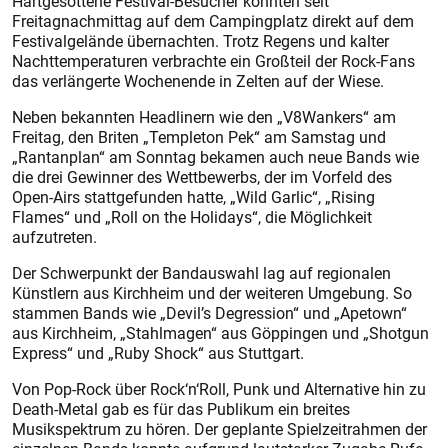
Hartgesottene Festival-Besucher konnten seit
Freitagnachmittag auf dem Campingplatz direkt auf dem
Festivalgelände übernachten. Trotz Regens und kalter
Nachttemperaturen verbrachte ein Großteil der Rock-Fans
das verlängerte Wochenende in Zelten auf der Wiese.
Neben bekannten Headlinern wie den „V8Wankers“ am
Freitag, den Briten „Templeton Pek“ am Samstag und
„Rantanplan“ am Sonntag bekamen auch neue Bands wie
die drei Gewinner des Wettbewerbs, der im Vorfeld des
Open-Airs stattgefunden hatte, „Wild Garlic“, „Rising
Flames“ und „Roll on the Holidays“, die Möglichkeit
aufzutreten.
Der Schwerpunkt der Bandauswahl lag auf regionalen
Künstlern aus Kirchheim und der weiteren Umgebung. So
stammen Bands wie „Devil’s Degression“ und „Apetown“
aus Kirchheim, „Stahlmagen“ aus Göppingen und „Shotgun
Express“ und „Ruby Shock“ aus Stuttgart.
Von Pop-Rock über Rock‘n‘Roll, Punk und Alternative hin zu
Death-Metal gab es für das Publikum ein breites
Musikspektrum zu hören. Der geplante Spielzeitrahmen der