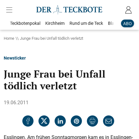
Teckbotenpokal
Kirchheim
Rund um die Teck
Blaulicht
Loka
ABO
Home
Junge Frau bei Unfall tödlich verletzt
Newsticker
Junge Frau bei Unfall
tödlich verletzt
19.06.2011
Esslingen. Am frühen Sonntagmorgen kam es in Esslingen-