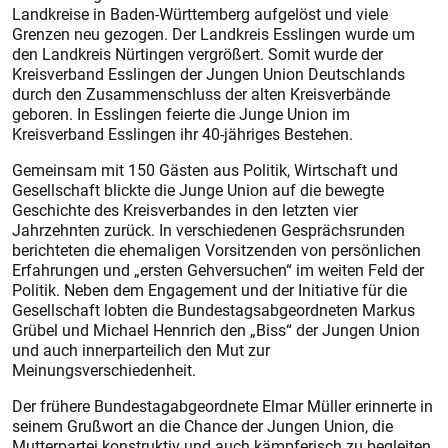
Landkreise in Baden-Württemberg aufgelöst und viele
Grenzen neu gezogen. Der Landkreis Esslingen wurde um
den Landkreis Nürtingen vergrößert. Somit wurde der
Kreisverband Esslingen der Jungen Union Deutschlands
durch den Zusammenschluss der alten Kreisverbände
geboren. In Esslingen feierte die Junge Union im
Kreisverband Esslingen ihr 40-jähriges Bestehen.
Gemeinsam mit 150 Gästen aus Politik, Wirtschaft und
Gesellschaft blickte die Junge Union auf die bewegte
Geschichte des Kreisverbandes in den letzten vier
Jahrzehnten zurück. In verschiedenen Gesprächsrunden
berichteten die ehemaligen Vorsitzenden von persönlichen
Erfahrungen und „ersten Gehversuchen“ im weiten Feld der
Politik. ­Neben dem Engagement und der Ini­tia­tive für die
Gesellschaft lobten die Bundestagsabgeordneten Markus
Grübel und Michael Hennrich den „Biss“ der Jungen Union
und auch innerparteilich den Mut zur
Meinungsverschiedenheit.
Der frühere Bundestagabgeordnete Elmar Müller erinnerte in
seinem Grußwort an die Chance der Jungen Union, die
Mutterpartei konstruktiv und auch kämpferisch zu begleiten.