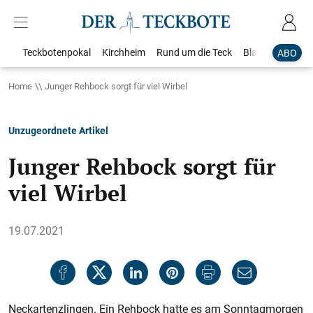
Teckbotenpokal
Kirchheim
Rund um die Teck
Blaulicht
Loka
ABO
Home
Junger Rehbock sorgt für viel Wirbel
Unzugeordnete Artikel
Junger Rehbock sorgt für
viel Wirbel
19.07.2021
Neckartenzlingen. Ein Rehbock hatte es am Sonntagmorgen