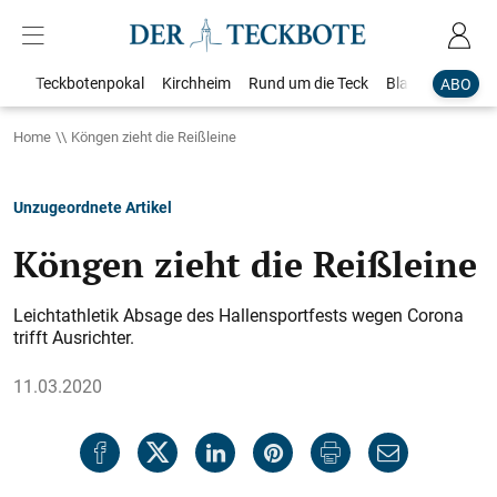
Teckbotenpokal
Kirchheim
Rund um die Teck
Blaulicht
Loka
ABO
Home
Köngen zieht die Reißleine
Unzugeordnete Artikel
Köngen zieht die Reißleine
Leichtathletik Absage des Hallensportfests wegen Corona
trifft Ausrichter.
11.03.2020