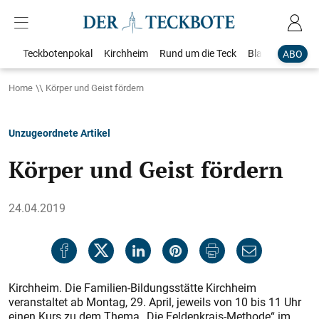
Teckbotenpokal
Kirchheim
Rund um die Teck
Blaulicht
Loka
ABO
Home
Körper und Geist fördern
Unzugeordnete Artikel
Körper und Geist fördern
24.04.2019
Kirchheim. Die Familien-Bildungsstätte Kirchheim
veranstaltet ab Montag, 29. April, jeweils von 10 bis 11 Uhr
einen Kurs zu dem Thema „Die Feldenkrais-Methode“ im