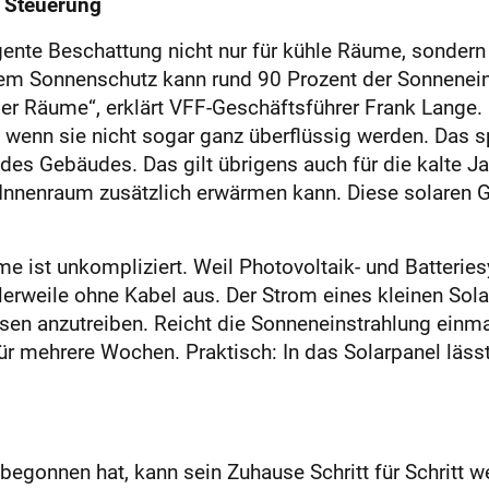
e Steuerung
igente Beschattung nicht nur für kühle Räume, sondern 
em Sonnenschutz kann rund 90 Prozent der Sonneneins
er Räume“, erklärt VFF-Geschäftsführer Frank Lange
n, wenn sie nicht sogar ganz überflüssig werden. Das 
es Gebäudes. Das gilt übrigens auch für die kalte Jah
Innenraum zusätzlich erwärmen kann. Diese solaren G
me ist unkompliziert. Weil Photovoltaik- und Batterie
rweile ohne Kabel aus. Der Strom eines kleinen Sola
en anzutreiben. Reicht die Sonneneinstrahlung einmal
r mehrere Wochen. Praktisch: In das Solarpanel lässt
egonnen hat, kann sein Zuhause Schritt für Schritt we