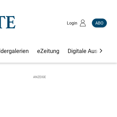
Login
ABO
ldergalerien
eZeitung
Digitale Ausgaben