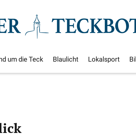
nd um die Teck
Blaulicht
Lokalsport
Bi
lick