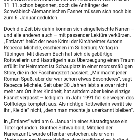
11. 11. schon begonnen, doch die Anhänger der
Schwäbisch-Alemannischen Fasnet müssen sich noch bis
zum 6. Januar gedulden.
Doch die Zeit bis dahin können sich eingefleischte Narren –
und alle anderen auch – mit passender Lektüre verkürzen.
„Entlarvt“ heißt der neue Krimi der Kirchheimer Autorin
Rebecca Michele, erschienen im Silberburg-Verlag in
Tübingen. Mit diesem Buch hat sich die gebürtige
Rottweilerin und Hästrägerin aus Überzeugung einen Traum
erfüllt: Ihr Heimatort ist Schauplatz in einer mordsmäßigen
Story, die in der Faschingszeit passiert. „Mir macht jeder
Roman Spaß, aber der war schon etwas Besonderes“, sagt
Rebecca Michele. Seit über 30 Jahren lebt sie zwar nicht
mehr am Ort ihrer Kindheit, hat seitdem aber keine einzige
Fasnet verpasst – lediglich im Jahr 1991 fiel sie wegen des
Golfkriegs komplett aus. Als richtige Rottweilerin verrät sie
ihr „Kleidle“ nicht, „denn man möchte ja unerkannt bleiben“.
In „Entlarvt“ wird am 6. Januar in einer Altstadtgasse ein
Toter gefunden. Günther Schwaibold, Mitglied der
Narrenzunft, wurde offenbar erstochen, als er vom