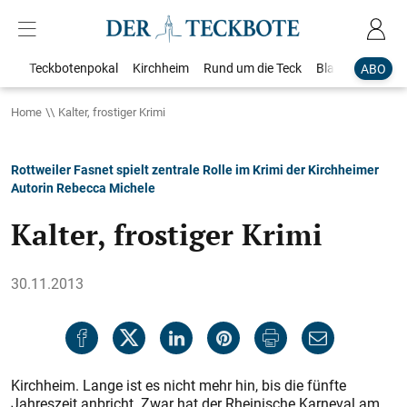
Teckbotenpokal
Kirchheim
Rund um die Teck
Blaulicht
Loka
ABO
Home
Kalter, frostiger Krimi
Rottweiler Fasnet spielt zentrale Rolle im Krimi der Kirchheimer
Autorin Rebecca Michele
Kalter, frostiger Krimi
30.11.2013
Kirchheim. Lange ist es nicht mehr hin, bis die fünfte
Jahreszeit anbricht. Zwar hat der Rheinische Karneval am