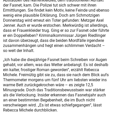
Abstauben des Narrenkleidles, dem traditionellen Auftakt
der Fasnet, kam. Die Polizei tut sich schwer mit ihren
Ermittlungen. Sie findet kein Motiv, keine Feinde und ebenso
wenig eine plausible Erklärung. Doch am Schmotzigen
Donnerstag wird erneut ein Toter gefunden: Metzger Axel
Jenner. Auch er wurde erstochen. Merkwürdig ist allerdings,
dass er Frauenkleider trug. Ging er so zur Fasnet oder führte
er ein Doppelleben? Kriminalkommissar Jürgen Riedlinger
ist davon überzeugt, dass die beiden Mordfälle irgendwie
zusammenhängen und hegt einen schlimmen Verdacht –
so weit der Inhalt.
„Ich habe die diesjährige Fasnet beim Schreiben vor Augen
gehabt, vor allem, was das Wetter anbelangt. Es ist deshalb
ein kalter, frostiger Roman geworden“, erzählt Rebecca
Michele. Freimütig gibt sie zu, dass sie nach dem Blick aufs
Thermometer morgens um fünf Uhr am liebsten wieder ins
warme Bett zurückgekrochen wäre – es zeigte 12,5
Minusgrade. Doch das Traditionsbewusstsein war stärker
als die Verlockung. Insider erkennen das Fasnetsjahr auch
an einer bestimmten Begebenheit, die im Buch nicht
verschwiegen wird. „Es ist etwas schiefgegangen“, lässt
Rebecca Michele durchblicken.