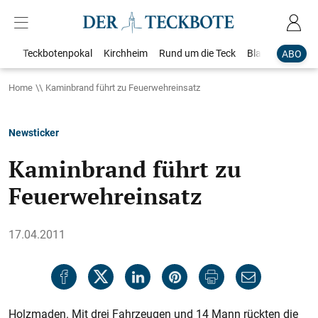
Teckbotenpokal
Kirchheim
Rund um die Teck
Blaulicht
Loka
ABO
Home
Kaminbrand führt zu Feuerwehreinsatz
Newsticker
Kaminbrand führt zu
Feuerwehreinsatz
17.04.2011
Holzmaden. Mit drei Fahrzeugen und 14 Mann rückten die