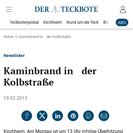
Teckbotenpokal
Kirchheim
Rund um die Teck
Blaulicht
Loka
ABO
Home
Kaminbrand in der Kolbstraße
Newsticker
Kaminbrand in der
Kolbstraße
19.02.2013
Kirchheim. Am Montag ist um 13 Uhr infolge Überhitzung