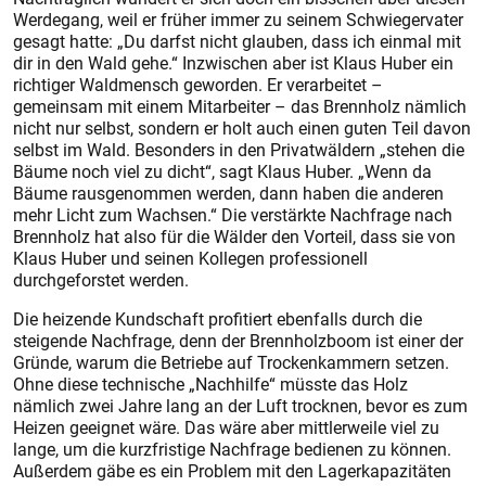
Werdegang, weil er früher immer zu seinem Schwiegervater
gesagt hatte: „Du darfst nicht glauben, dass ich einmal mit
dir in den Wald gehe.“ Inzwischen aber ist Klaus Huber ein
richtiger Waldmensch geworden. Er verarbeitet –
gemeinsam mit einem Mitarbeiter – das Brennholz nämlich
nicht nur selbst, sondern er holt auch einen guten Teil davon
selbst im Wald. Besonders in den Privatwäldern „stehen die
Bäume noch viel zu dicht“, sagt Klaus Huber. „Wenn da
Bäume rausgenommen werden, dann haben die anderen
mehr Licht zum Wachsen.“ Die verstärkte Nachfrage nach
Brennholz hat also für die Wälder den Vorteil, dass sie von
Klaus Huber und seinen Kollegen professionell
durchgeforstet werden.
Die heizende Kundschaft profitiert ebenfalls durch die
steigende Nachfrage, denn der Brennholzboom ist einer der
Gründe, warum die Betriebe auf Trockenkammern setzen.
Ohne diese technische „Nachhilfe“ müsste das Holz
nämlich zwei Jahre lang an der Luft trocknen, bevor es zum
Heizen geeignet wäre. Das wäre aber mittlerweile viel zu
lange, um die kurzfristige Nachfrage bedienen zu können.
Außerdem gäbe es ein Problem mit den Lagerkapazitäten