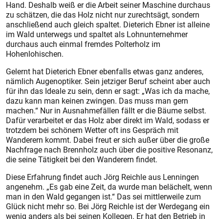
Hand. Deshalb weiß er die Arbeit seiner Maschine durchaus
zu schätzen, die das Holz nicht nur zurechtsägt, sondern
anschließend auch gleich spaltet. Dieterich Ebner ist alleine
im Wald unterwegs und spaltet als Lohnunternehmer
durchaus auch einmal fremdes Polterholz im
Hohenlohischen.
Gelernt hat Dieterich Ebner ebenfalls etwas ganz anderes,
nämlich Augenoptiker. Sein jetziger Beruf scheint aber auch
für ihn das Ideale zu sein, denn er sagt: „Was ich da mache,
dazu kann man keinen zwingen. Das muss man gern
machen.“ Nur in Ausnahmefällen fällt er die Bäume selbst.
Dafür verarbeitet er das Holz aber direkt im Wald, sodass er
trotzdem bei schönem Wetter oft ins Gespräch mit
Wanderern kommt. Dabei freut er sich außer über die große
Nachfrage nach Brennholz auch über die positive Resonanz,
die seine Tätigkeit bei den Wanderern findet.
Diese Erfahrung findet auch Jörg Reichle aus Lenningen
angenehm. „Es gab eine Zeit, da wurde man belächelt, wenn
man in den Wald gegangen ist.“ Das sei mittlerweile zum
Glück nicht mehr so. Bei Jörg Reichle ist der Werdegang ein
wenig anders als bei seinen Kollegen. Er hat den Betrieb in