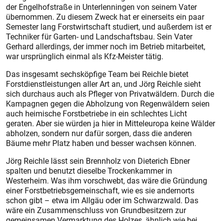
der Engelhofstraße in Unterlenningen von seinem Vater
übernommen. Zu diesem Zweck hat er einerseits ein paar
Semester lang Forstwirtschaft studiert, und außerdem ist er
Techniker für Garten- und Landschaftsbau. Sein Vater
Gerhard allerdings, der immer noch im Betrieb mitarbeitet,
war ursprünglich einmal als Kfz-Meister tätig.
Das insgesamt sechsköpfige Team bei Reichle bietet
Forstdienstleistungen aller Art an, und Jörg Reichle sieht
sich durchaus auch als Pfleger von Privatwäldern. Durch die
Kampagnen gegen die Abholzung von Regenwäldern seien
auch heimische Forstbetriebe in ein schlechtes Licht
geraten. Aber sie würden ja hier in Mitteleuropa keine Wälder
abholzen, sondern nur dafür sorgen, dass die anderen
Bäume mehr Platz haben und besser wachsen können.
Jörg Reichle lässt sein Brennholz von Dieterich Ebner
spalten und benutzt dieselbe Trockenkammer in
Westerheim. Was ihm vorschwebt, das wäre die Gründung
einer Forstbetriebsgemeinschaft, wie es sie andernorts
schon gibt – etwa im Allgäu oder im Schwarzwald. Das
wäre ein Zusammenschluss von Grundbesitzern zur
gemeinsamen Vermarktung des Holzes, ähnlich wie bei